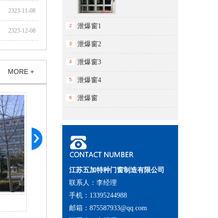
2323-11-08
泄爆窗1
2
2323-12-08
泄爆窗2
3
泄爆窗3
4
MORE +
泄爆窗4
5
泄爆窗
6
江苏五加特种门窗制造有限公司
联系人：李经理
手机：13395244988
北京肿瘤医院廊坊分院
廊
邮箱：875587933@qq.com