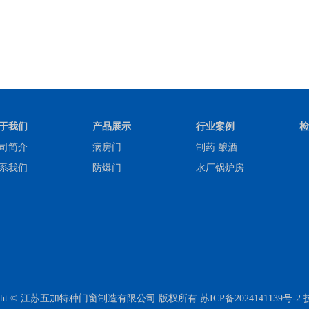
于我们
产品展示
行业案例
检
司简介
病房门
制药 酿酒
系我们
防爆门
水厂锅炉房
right © 江苏五加特种门窗制造有限公司 版权所有
苏ICP备2024141139号-2