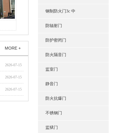
钢制防火门3c 中
北京肿瘤医院廊坊分院
防辐射门
廊
防护密闭门
MORE +
防火隔音门
2626-07-15
监室门
2626-07-15
静音门
2626-07-15
防火抗爆门
不锈钢门
监狱门