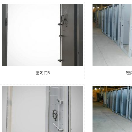
密闭门8
密