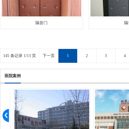
隔音门
隔
145 条记录 1/13 页
下一页
1
2
3
4
医院案例