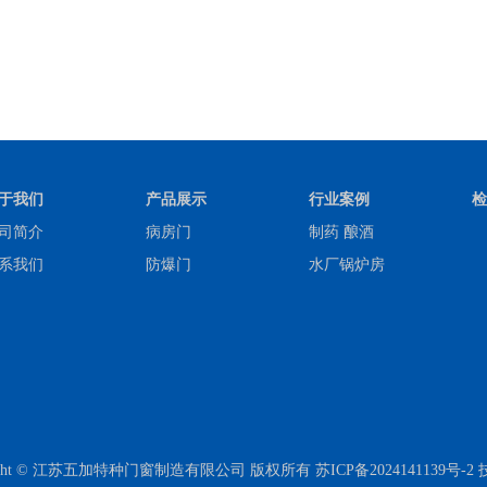
于我们
产品展示
行业案例
检
司简介
病房门
制药 酿酒
系我们
防爆门
水厂锅炉房
right © 江苏五加特种门窗制造有限公司 版权所有
苏ICP备2024141139号-2