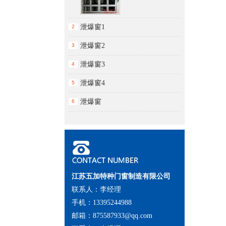
泄爆窗1
2
泄爆窗2
3
泄爆窗3
4
泄爆窗4
5
泄爆窗
6
江苏五加特种门窗制造有限公司
联系人：李经理
手机：13395244988
邮箱：875587933@qq.com