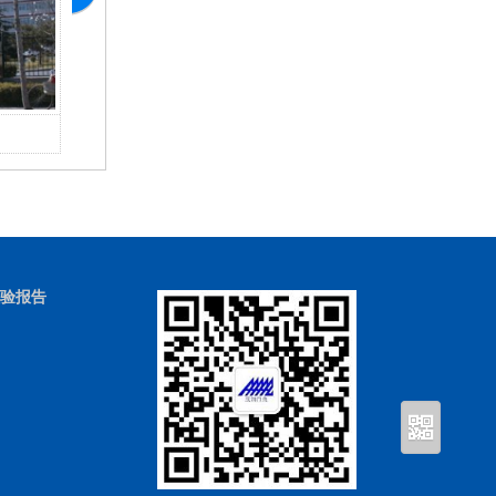
北京肿瘤医院廊坊分院
廊
验报告