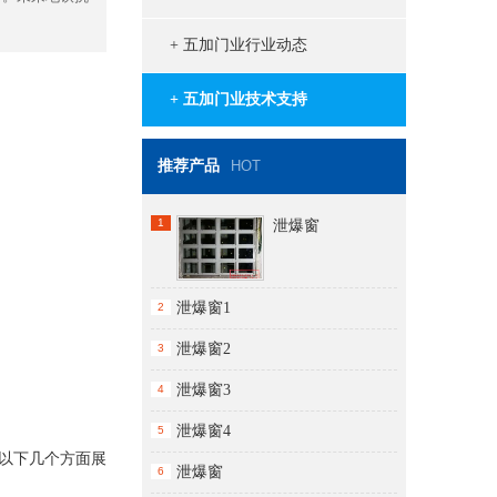
+ 五加门业行业动态
+ 五加门业技术支持
推荐产品
HOT
1
泄爆窗
泄爆窗1
2
泄爆窗2
3
泄爆窗3
4
泄爆窗4
5
以下几个方面展
泄爆窗
6