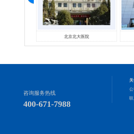
医院
北京市丰台妇幼 医院
关
公
咨询服务热线
联
400-671-7988