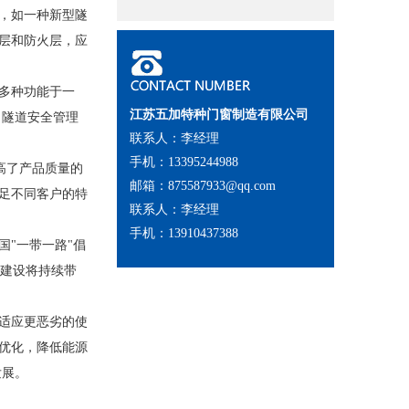
，如一种新型隧
层和防火层，应
多种功能于一
江苏五加特种门窗制造有限公司
了隧道安全管理
联系人：李经理
手机：13395244988
提高了产品质量的
邮箱：875587933@qq.com
足不同客户的特
联系人：李经理
手机：13910437388
"一带一路"倡
程建设将持续带
适应更恶劣的使
优化，降低能源
发展。