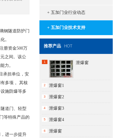
+ 五加门业行业动态
+ 五加门业技术支持
璃钢隧道防护门
元化。
推荐产品
HOT
册资金500万
万元之间。该公
1
泄爆窗
盖能力。
目承担单位，安
有多项 。其核
泄爆窗1
2
备设施防爆等多
泄爆窗2
3
泄爆窗3
、隧道门、轻型
4
门等特殊产品的
泄爆窗4
5
泄爆窗
6
用，进一步提升