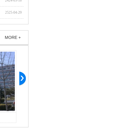
2424-03-18
2525-04-29
MORE +
北京肿瘤医院廊坊分院
廊