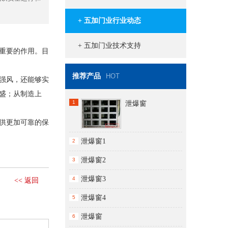
+ 五加门业行业动态
+ 五加门业技术支持
重要的作用。目
推荐产品
HOT
强风，还能够实
盛；从制造上
1
泄爆窗
供更加可靠的保
泄爆窗1
2
泄爆窗2
3
泄爆窗3
4
<< 返回
泄爆窗4
5
泄爆窗
6