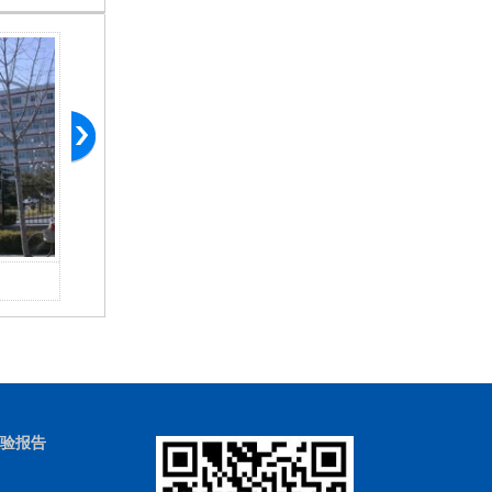
北京肿瘤医院廊坊分院
廊
验报告