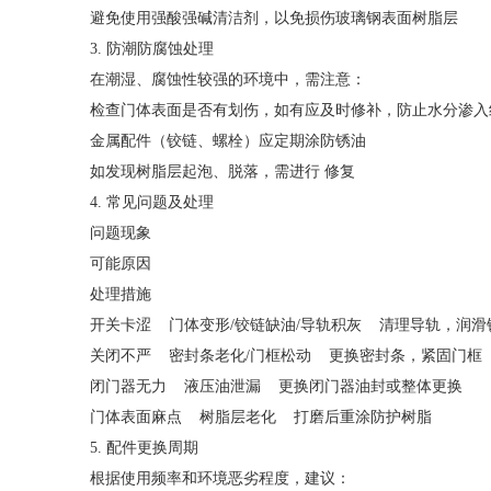
避免使用强酸强碱清洁剂，以免损伤玻璃钢表面树脂层
3. 防潮防腐蚀处理
在潮湿、腐蚀性较强的环境中，需注意：
检查门体表面是否有划伤，如有应及时修补，防止水分渗入
金属配件（铰链、螺栓）应定期涂防锈油
如发现树脂层起泡、脱落，需进行 修复
4. 常见问题及处理
问题现象
可能原因
处理措施
开关卡涩 门体变形/铰链缺油/导轨积灰 清理导轨，润
关闭不严 密封条老化/门框松动 更换密封条，紧固门
闭门器无力 液压油泄漏 更换闭门器油封或整体更换
门体表面麻点 树脂层老化 打磨后重涂防护树脂
5. 配件更换周期
根据使用频率和环境恶劣程度，建议：