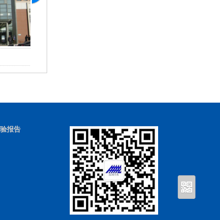
北京肿瘤医院廊坊分院
廊
验报告