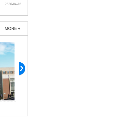
2626-04-16
MORE +
北京肿瘤医院廊坊分院
廊