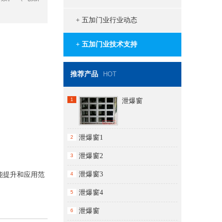
+ 五加门业行业动态
+ 五加门业技术支持
推荐产品
HOT
1
泄爆窗
泄爆窗1
2
泄爆窗2
3
泄爆窗3
能提升和应用范
4
泄爆窗4
5
泄爆窗
6